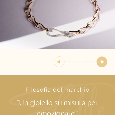
Filosofia del marchio
"Un gioiello su misura per
emozionare."