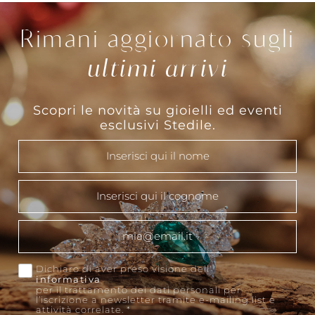
Rimani aggiornato sugli
ultimi arrivi
Scopri le novità su gioielli ed eventi
esclusivi Stedile.
This
Dichiaro di aver preso visione dell'
informativa
per il trattamento dei dati personali per
l’iscrizione a newsletter tramite e-mailing list e
attività correlate.
*