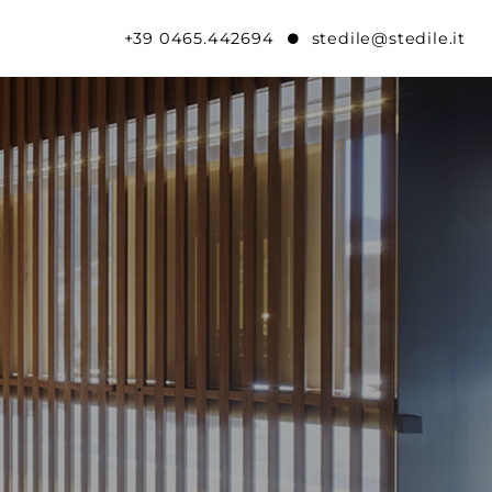
+39 0465.442694
stedile@stedile.it