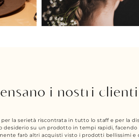
ensano i nostri clienti
e referenze che mi interessavano erano disponibili. 
nalizzato il mio acquisto. Colgo l'occasione per ringr