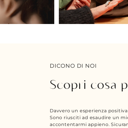
DICONO DI NOI
Scopri cosa p
nibilità riservatami.
Una splendida boutique. Tutte l
n modo di
personale molto gentile ed ho fi
ersi che trattano.