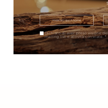
Dichiaro di aver preso visione del
mailing list e attività correlate.
*