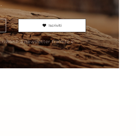
.
This field is for Bot
Iscriviti
scrizione a newsletter tramite e-