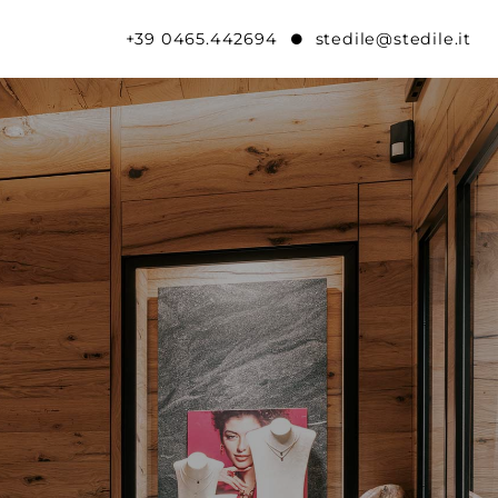
+39 0465.442694
stedile@stedile.it