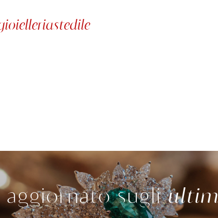
oielleriastedile
 aggiornato sugli
ultim