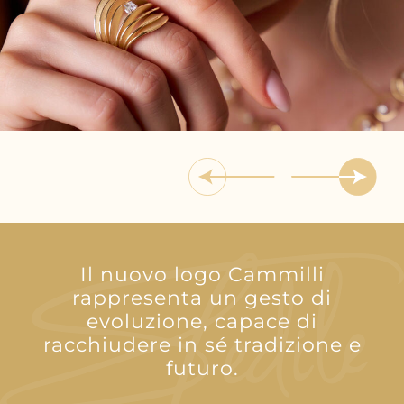
Il nuovo logo Cammilli
rappresenta un gesto di
evoluzione, capace di
racchiudere in sé tradizione e
futuro.