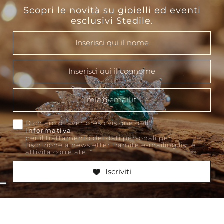
Scopri le novità su gioielli ed eventi
esclusivi Stedile.
This
Dichiaro di aver preso visione dell'
informativa
per il trattamento dei dati personali per
l’iscrizione a newsletter tramite e-mailing list e
attività correlate.
*
Iscriviti