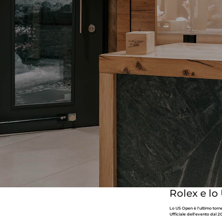
Rolex e l
Lo US Open è l'ultimo torn
Ufficiale dell'evento dal 20