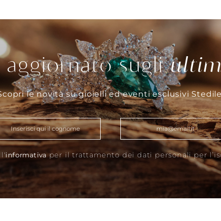
 aggiornato sugli
ultim
Scopri le novità su gioielli ed eventi esclusivi Stedile
l'
per il trattamento dei dati personali per l’i
informativa