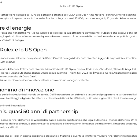
24
o torneo viene conteso dal 1978 sui campi in cemento dell'USTA Billie Jean King National Tennis Center di Flushi
one spicca lo spettacolare Arthur Ashe Stadium che, con quasi 23.800 posti a sedere, è il più grande del mondo ded
e di energie
città che non dorme mai”, lo US Open è celebre per la sua atmosfera elettrizzante. Tutt'altro che passivi, con il lor
agli spalti al clima effervescente di questo dinamico evento. E nel corso delle partite l'atmosfera del pubblico, del 
a sferzata di energia.
 Rolex e lo US Open
candescente, il torneo newyorkese del Grand Slam® ha regalato incontri diventati leggenda. Impossibile dimenticare 
2004 al 2008.
mondo del tennis, Rolex conta diversi altri vincitori dello US Open, ovvero: Rod Laver, Chris Evert, Stefan Edberg, Pat
e Kerber, Sloane Stephens, Bianca Andreescu e Dominic Thiem. Nel 2022 Iga Świątek e Carlos Alcaraz hanno aggiu
'anno successivo da Coco Gauff.
cisione tecnica e la ricerca dell'eccellenza attraverso un impegno costante.
nonimo di innovazione
e per le innovazioni nel mondo del tennis. Dall'introduzione del tiebreak e la scelta di programmare partite serali 
ma di arbitraggio digitale che effettua chiamate elettroniche all'istante, tutto mira a garantire che il torneo sia og
nnis: quasi 50 anni di partnership
a come partner del torneo di Wimbledon: nasce così il rapporto unico che lega il Marchio al mondo del tennis. Un ra
 ricerca dell'eccellenza, la passione per la precisione e l'innovazione, l'eleganza dei movimenti, l'impegno costante, i
re i propri limiti.
'impegno di Rolex in questa disciplina è cresciuto: il Marchio è diventato infatti Premium Partner del tennis maschil