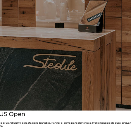
o US Open
eo di Grand Slam® della stagione tennistica. Partner di primo piano del tennis a livello mondiale da quasi cinquan
18.