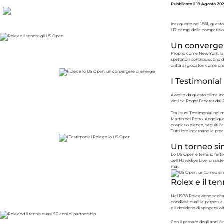
Pubblicato il 19 Agosto 20
Inaugurato nel 1881, quest
i 17 campi della competizi
Un converger
Proprio come New York, la “
spettatori contribuiscono d
dritta ai giocatori come un
I Testimonial
Avvolto da questo clima in
vinti da Roger Federer dal 
Tra i suoi Testimonial nel 
Martín del Potro, Angeliqu
cospicuo elenco, seguiti l
Tutti loro incarnano la pre
Un torneo si
Lo US Open è terreno fertil
dell'HawkEye Live, un siste
mai.
Rolex e il te
Nel 1978 Rolex viene scelt
condivisi, quali la perpetua
e il desiderio di spingersi olt
Con il passare degli anni l