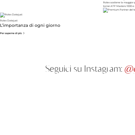
Rolex sostiene la maggior pa
tornei ATP Masters 1000 e n
Rolex Datejust
L’importanza di ogni giorno
Per saperne di più
Seguici su Instagram:
@gi