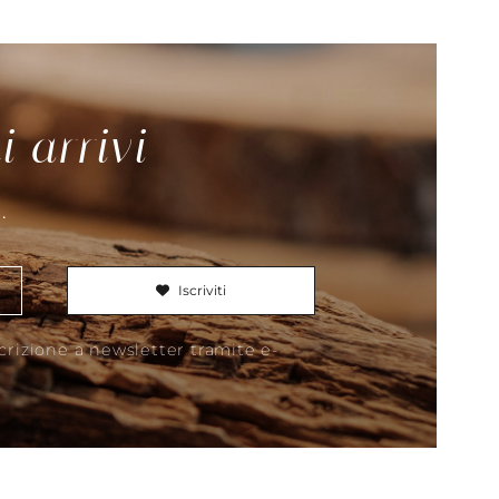
i arrivi
.
This field is for Bot
Iscriviti
scrizione a newsletter tramite e-