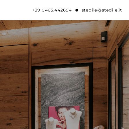
+39 0465.442694
stedile@stedile.it