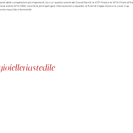
rte delle competizioni più importanti, tra cui i quattro eventi del Grand Slam®, le ATP Finals e le WTA Finals di fine 
ove eventi WTA 1000, nonché le principali gare internazionali a squadre, le finali di Coppa Davis e la Laver Cup.
oielleriastedile