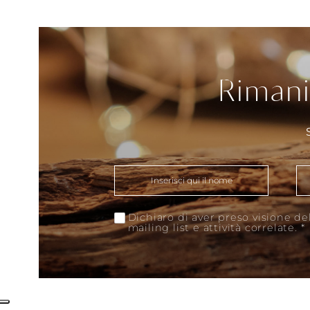
Rimani
Dichiaro di aver preso visione del
mailing list e attività correlate.
*