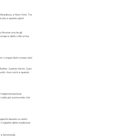
ng Meadows, a New York. Tra
icato a questo sport.
o fervore anche gli
campo e della città arriva
i cinque titoli consecutivi
 Rafter, Justine Henin, Juan
nto i loro nomi a questo
all'implementazione
ni volta più avvincente che
pporto basato su valori
l rispetto della tradizione
e e femminile.