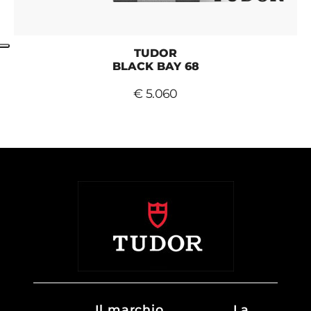
TUDOR
BLACK BAY 68
€ 5.060
Il marchio
La