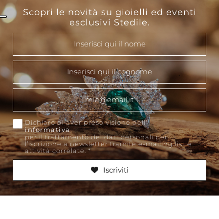
Scopri le novità su gioielli ed eventi
esclusivi Stedile.
This
Dichiaro di aver preso visione dell'
informativa
per il trattamento dei dati personali per
l’iscrizione a newsletter tramite e-mailing list e
attività correlate.
*
Iscriviti