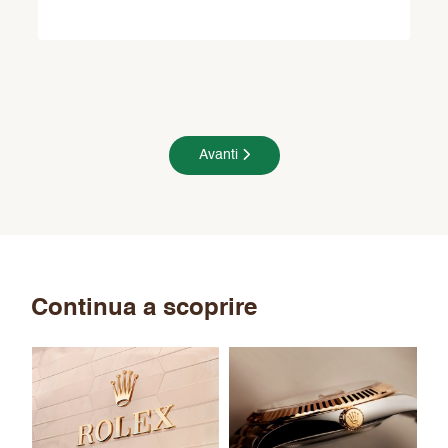
Avanti
Continua a scoprire
Nu