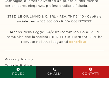
Campiglio, di essere diventati un punto di riferimento
per chi cerca eleganza, professionalità e fiducia.
STEDILE GIULIANO & C. SRL - REA: TN112440 - Capitale
sociale : euro 103.500,00 - P.IVA 00613770221
Ai sensi della Legge 124/2017 (commi da 125 a 129) si
comunica che la società STEDILE GIULIANO &C. SRL ha
ricevuto nel 2021 i seguenti
contributi
Privacy Policy
Cookie Policy
Sitemap
ROLEX
CHIAMA
CONTATTI
Designed by Tecnoprogress
Le tue preferenze relative alla privacy
Informativa sulla raccolta