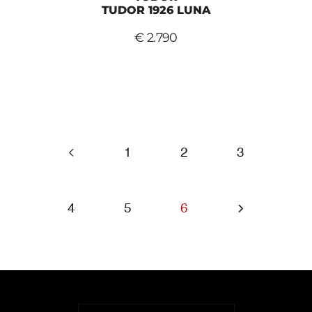
TUDOR 1926 LUNA
€ 2.790
1
2
3
4
5
6