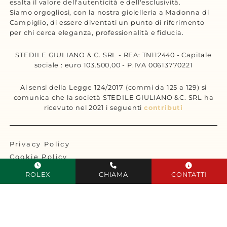
esalta il valore dell'autenticità e dell'esclusività.
Siamo orgogliosi, con la nostra gioielleria a Madonna di
Campiglio, di essere diventati un punto di riferimento
per chi cerca eleganza, professionalità e fiducia.
STEDILE GIULIANO & C. SRL - REA: TN112440 - Capitale
sociale : euro 103.500,00 - P.IVA 00613770221
Ai sensi della Legge 124/2017 (commi da 125 a 129) si
comunica che la società STEDILE GIULIANO &C. SRL ha
ricevuto nel 2021 i seguenti
contributi
Privacy Policy
Cookie Policy
Sitemap
ROLEX
CHIAMA
CONTATTI
Designed by Tecnoprogress