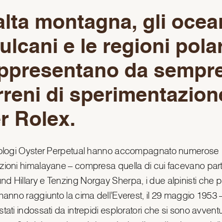
alta montagna, gli ocea
vulcani e le regioni polar
ppresentano da sempr
rreni di sperimentazion
r Rolex.
rologi Oyster Perpetual hanno accompagnato numerose
zioni himalayane – compresa quella di cui facevano part
d Hillary e Tenzing Norgay Sherpa, i due alpinisti che p
 hanno raggiunto la cima dell’Everest, il 29 maggio 1953 
tati indossati da intrepidi esploratori che si sono avventu