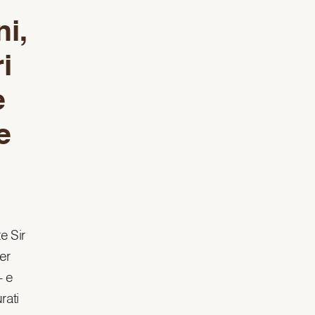
ni,
i
e
e
e Sir
er
– e
rati