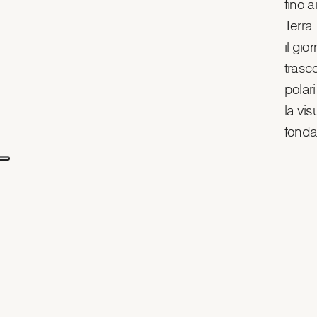
fino a
Terra.
il gio
trasco
polar
la vi
fonda