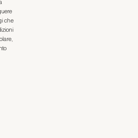
a
nguere
gi che
izioni
olare,
nto