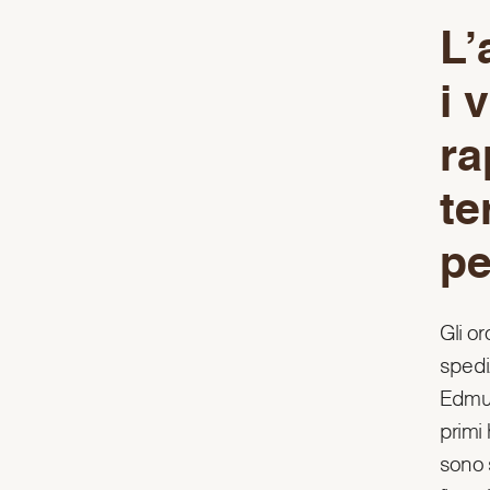
L’
i 
ra
te
pe
Gli o
spedi
Edmun
primi
sono s