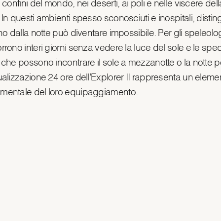
i confini del mondo, nei deserti, ai poli e nelle viscere dell
 In questi ambienti spesso sconosciuti e inospitali, disti
rno dalla notte può diventare impossibile. Per gli speleolo
rrono interi giorni senza vedere la luce del sole e le sped
i che possono incontrare il sole a mezzanotte o la notte p
sualizzazione 24 ore dell’Explorer II rappresenta un eleme
mentale del loro equipaggiamento.