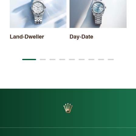
Day-Date
Sky-Dweller
La